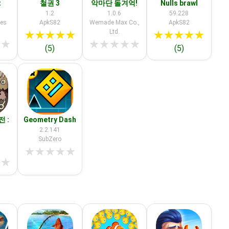
t
철권 3
악마단 돌겨억!
Nulls brawl
1.2
1.0.6
59.228
mes
ApkS82
Wemade Max Co.,
ApkS82
Ltd.
★
★
★
★
★
★
★
★
★
★
★
★
★
★
★
★
★
(5)
(5)
 :
Geometry Dash
2.2.141
SubZero
★
★
★
★
★
★
★