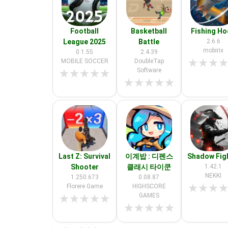
Football
Basketball
Fishing H
League 2025
Battle
2.6.6
mobirix
0.1.55
2.4.39
★
★
★
MOBILE SOCCER
DoubleTap
Software
★
★
★
★
★
★
★
★
★
★
Last Z: Survival
이계밥 : 디펜스
Shadow Fig
Shooter
클래시 타이쿤
1.42.1
NEKKI
1.250.673
0.08.87
★
★
★
Florere Game
HIGHSCORE
GAMES
★
★
★
★
★
★
★
★
★
★