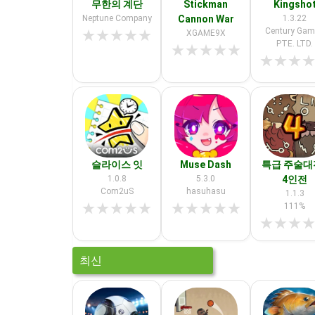
무한의 계단
Stickman
Kingsho
Neptune Company
Cannon War
1.3.22
Century Ga
★
★
★
★
★
XGAME9X
PTE. LTD.
★
★
★
★
★
★
★
★
슬라이스 잇
Muse Dash
특급 주술대전
1.0.8
5.3.0
4인전
Com2uS
hasuhasu
1.1.3
★
★
★
★
★
★
★
★
★
★
111%
★
★
★
최신