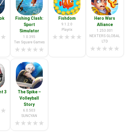
ook
Fishing Clash:
Fishdom
Hero Wars
Sport
9.1.2.0
Alliance
Playrix
Simulator
1.253.001
★
★
★
★
★
★
★
NEXTERS GLOBAL
1.0.395
LTD
Ten Square Games
★
★
★
★
★
★
★
★
★
★
ht 3
The Spike –
Volleyball
Story
★
★
6.0.503
SUNCYAN
★
★
★
★
★