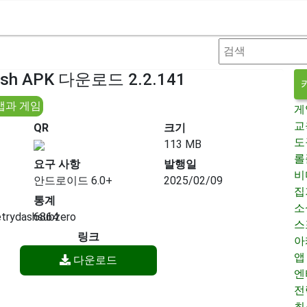
ash APK 다운로드 2.2.141
앱과 게임
게
교
QR
크기
도
113 MB
롤
요구 사항
발행일
비
안드로이드 6.0+
2025/02/09
집
통계
소
trydashsubzero
6864
스
링크
아
앱
다운로드
엔
전
최