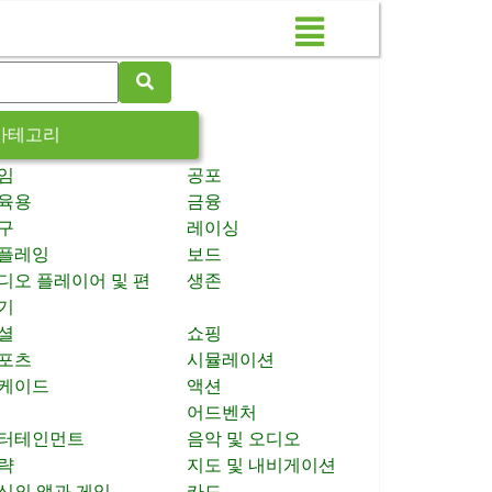
카테고리
임
공포
육용
금융
구
레이싱
플레잉
보드
디오 플레이어 및 편
생존
기
셜
쇼핑
포츠
시뮬레이션
케이드
액션
어드벤처
터테인먼트
음악 및 오디오
략
지도 및 내비게이션
신의 앱과 게임
카드