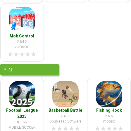
Mob Control
2.84.2
VOODOO
★
★
★
★
★
최신
Football League
Basketball Battle
Fishing Hook
2025
2.4.39
2.6.6
DoubleTap Software
mobirix
0.1.55
★
★
★
★
★
★
★
★
★
★
MOBILE SOCCER