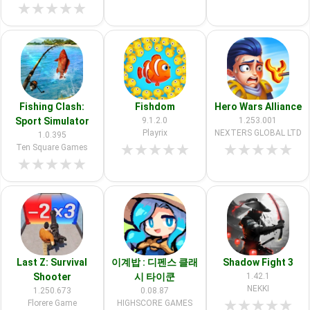
★
★
★
★
★
Fishing Clash:
Fishdom
Hero Wars Alliance
Sport Simulator
9.1.2.0
1.253.001
Playrix
NEXTERS GLOBAL LTD
1.0.395
★
★
★
★
★
★
★
★
★
★
Ten Square Games
★
★
★
★
★
Last Z: Survival
이계밥 : 디펜스 클래
Shadow Fight 3
Shooter
시 타이쿤
1.42.1
NEKKI
1.250.673
0.08.87
★
★
★
★
★
Florere Game
HIGHSCORE GAMES