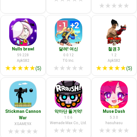
★
★
★
★
★
Nulls brawl
달려! 여신
철권 3
59.228
0.0.12
1.2
ApkS82
TG Inc.
ApkS82
★
★
★
★
★
★
★
★
★
★
★
★
★
★
★
(5)
(5)
Stickman Cannon
악마단 돌겨억!
Muse Dash
War
1.0.6
5.3.0
Wemade Max Co., Ltd.
hasuhasu
XGAME9X
★
★
★
★
★
★
★
★
★
★
★
★
★
★
★