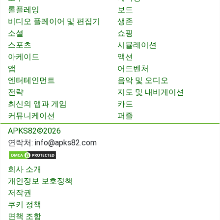
롤플레잉
보드
비디오 플레이어 및 편집기
생존
소셜
쇼핑
스포츠
시뮬레이션
아케이드
액션
앱
어드벤처
엔터테인먼트
음악 및 오디오
전략
지도 및 내비게이션
최신의 앱과 게임
카드
커뮤니케이션
퍼즐
APKS82©2026
연락처:
info@apks82.com
회사 소개
개인정보 보호정책
저작권
쿠키 정책
면책 조항